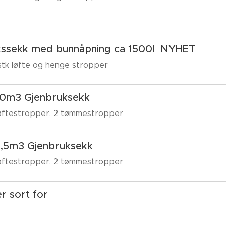
kssekk med bunnåpning ca 1500l NYHET
4 stk løfte og henge stropper
1,0m3 Gjenbruksekk
 løftestropper, 2 tømmestropper
 1,5m3 Gjenbruksekk
 løftestropper, 2 tømmestropper
r sort for