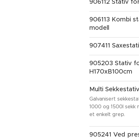
906112 Stativ f
906113 Kombi st
modell
907411 Saxestati
905203 Stativ fo
H170xB100cm
Multi Sekkestati
Galvanisert sekkestat
1000 og 1500l sekk 
et enkelt grep.
905241 Ved pre