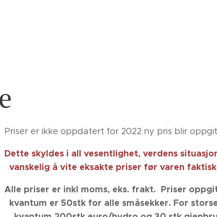
te
ppdatert for 2022 ny pris blir oppgitt p
Dette skyldes i all vesentlighet, verdens situas
te eksakte priser før varen faktisk er
Alle priser er inkl
moms,
eks. frakt. Priser oppg
stk for alle småsekker. For storsek
stk euro/hydro og 30 stk gje