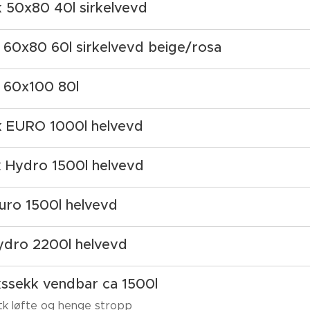
 50x80 40l sirkelvevd
60x80 60l sirkelvevd beige/rosa
 60x100 80l
k EURO 1000l helvevd
 Hydro 1500l helvevd
ro 1500l helvevd
ydro 2200l helvevd
ssekk vendbar ca 1500l
4stk løfte og henge stropp