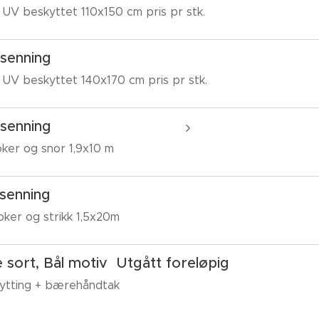
UV beskyttet 110x150 cm pris pr stk.
senning
 UV beskyttet 140x170 cm pris pr stk.
NOK 3
senning
ker og snor 1,9x10 m
senning
ker og strikk 1,5x20m
sort, Bål motiv Utgått foreløpig
knytting + bærehåndtak