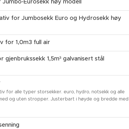
or Jumbo-Eurosekk høy modell
ativ for Jumbosekk Euro og Hydrosekk høy
v for 1,0m3 full air
r gjenbrukssekk 1,5m³ galvanisert stål
v
iv for alle typer storsekker. euro, hydro, notsekk og alle
med og uten stropper. Justerbart i høyde og bredde me
senning