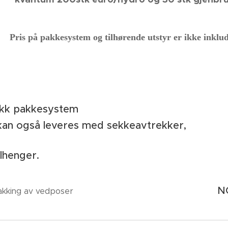
tem og tilhørende utstyr er ikke inklude
ekk pakkesystem
kan også leveres med sekkeavtrekker,
rd for tilhenger.
N
pakking av vedposer