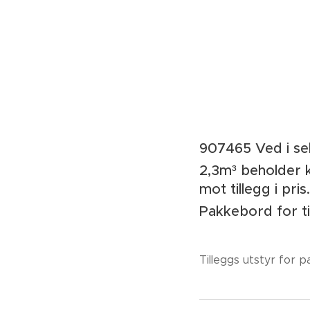
Pris på pakkesys
907465 Ved i s
2,3m³ beholder 
mot tillegg i pris.
Pakkebo
Tilleggs utstyr for 