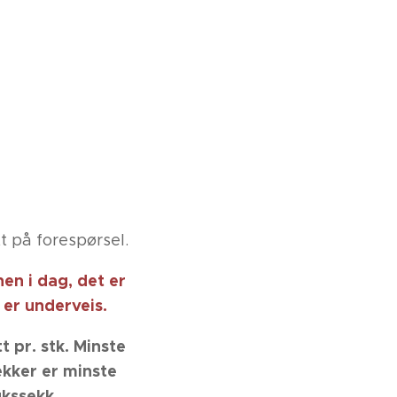
å forespørsel.
jonen i dag, det er
 underveis.
itt pr. stk. Minste
ker er minste
nbrukssekk.