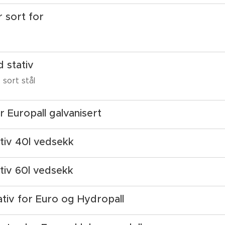
r sort for
 stativ
sort stål
r Europall galvanisert
tiv 40l vedsekk
tiv 60l vedsekk
tiv for Euro og Hydropall