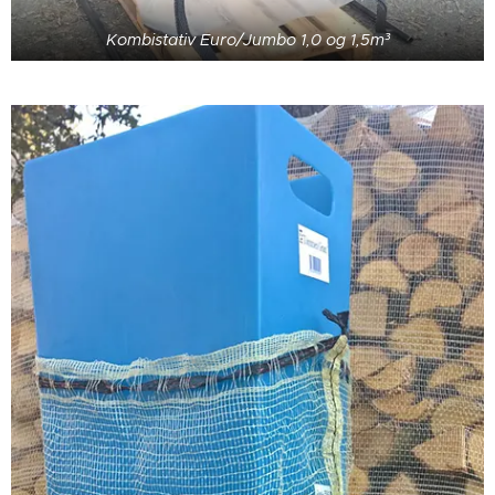
Kombistativ Euro/Jumbo 1,0 og 1,5m³